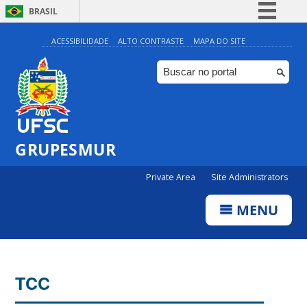
BRASIL
Simplifique!
ACESSIBILIDADE
ALTO CONTRASTE
MAPA DO SITE
Comunica BR
Participe
Acesso à informação
Legislação
GRUPESMUR
Canais
Private Area
Site Administrators
MENU
TCC