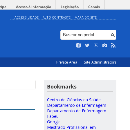
cipe
Acesso à informação
Legislação
Canais
ACESSIBILIDADE
ALTO CONTRASTE
MAPA DO SITE
Private Area
Site Administrators
Bookmarks
Centro de Ciências da Saúde
Departamento de Enfermagem
Departamento de Enfermagem
Fapeu
Google
Mestrado Profissional em