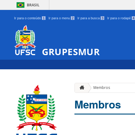
BRASIL
Ir para o conteúdo
1
Ir para o menu
2
Ir para a busca
3
Ir para o rodapé
4
GRUPESMUR
Membros
Membros