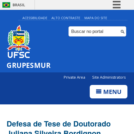
BRASIL
Simplifique!
ACESSIBILIDADE
ALTO CONTRASTE
MAPA DO SITE
Comunica BR
Participe
Acesso à informação
Legislação
GRUPESMUR
Canais
Private Area
Site Administrators
MENU
Defesa de Tese de Doutorado
Juliana Silveira Bordignon