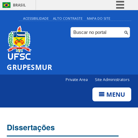
BRASIL
Simplifique!
ACESSIBILIDADE
ALTO CONTRASTE
MAPA DO SITE
Comunica BR
Participe
Acesso à informação
Legislação
GRUPESMUR
Canais
Private Area
Site Administrators
MENU
Dissertações