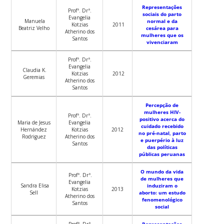
Representações
Profª. Drª.
sociais do parto
Evangelia
Manuela
normal e da
Kotzias
2011
Beatriz Velho
cesárea para
Atherino dos
mulheres que os
Santos
vivenciaram
Profª. Drª.
Evangelia
Claudia K.
Kotzias
2012
Geremias
Atherino dos
Santos
Percepção de
mulheres HIV-
Profª. Drª.
positivo acerca do
Maria de Jesus
Evangelia
cuidado recebido
Hernández
Kotzias
2012
no pré-natal, parto
Rodriguez
Atherino dos
e puerpério à luz
Santos
das políticas
públicas peruanas
O mundo da vida
Profª. Drª.
de mulheres que
Evangelia
Sandra Elisa
induziram o
Kotzias
2013
Sell
aborto: um estudo
Atherino dos
fenomenológico
Santos
social
Profª. Drª.
Representações