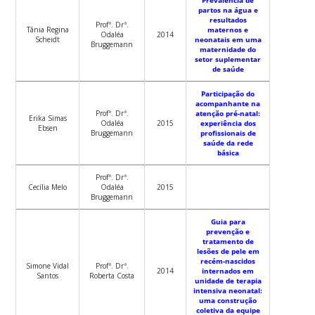
partos na água e
resultados
Profª. Drª.
Tânia Regina
maternos e
Odaléa
2014
Scheidt
neonatais em uma
Bruggemann
maternidade do
setor suplementar
de saúde
Participação do
acompanhante na
Profª. Drª.
atenção pré-natal:
Erika Simas
Odaléa
2015
experiência dos
Ebsen
Bruggemann
profissionais de
saúde da rede
básica
Profª. Drª.
Cecília Melo
Odaléa
2015
Bruggemann
Guia para
prevenção e
tratamento de
lesões de pele em
recém-nascidos
Simone Vidal
Profª. Drª.
2014
internados em
Santos
Roberta Costa
unidade de terapia
intensiva neonatal:
uma construção
coletiva da equipe