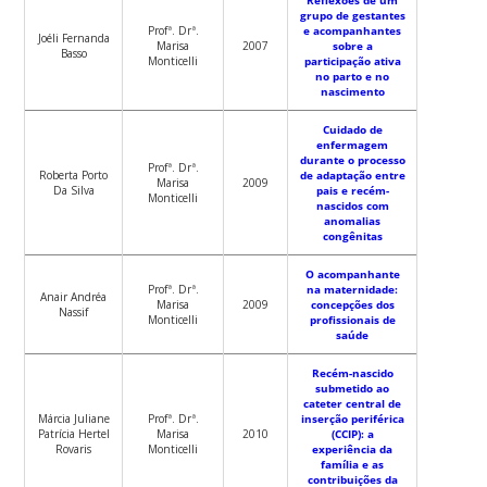
grupo de gestantes
Profª. Drª.
e acompanhantes
Joéli Fernanda
Marisa
2007
sobre a
Basso
Monticelli
participação ativa
no parto e no
nascimento
Cuidado de
enfermagem
durante o processo
Profª. Drª.
Roberta Porto
de adaptação entre
Marisa
2009
Da Silva
pais e recém-
Monticelli
nascidos com
anomalias
congênitas
O acompanhante
Profª. Drª.
na maternidade:
Anair Andréa
Marisa
2009
concepções dos
Nassif
Monticelli
profissionais de
saúde
Recém-nascido
submetido ao
cateter central de
Márcia Juliane
Profª. Drª.
inserção periférica
Patrícia Hertel
Marisa
2010
(CCIP): a
Rovaris
Monticelli
experiência da
família e as
contribuições da