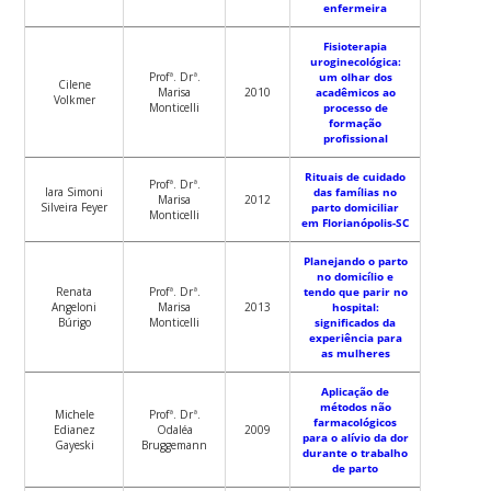
enfermeira
Fisioterapia
uroginecológica:
Profª. Drª.
um olhar dos
Cilene
Marisa
2010
acadêmicos ao
Volkmer
Monticelli
processo de
formação
profissional
Rituais de cuidado
Profª. Drª.
Iara Simoni
das famílias no
Marisa
2012
Silveira Feyer
parto domiciliar
Monticelli
em Florianópolis-SC
Planejando o parto
no domicílio e
Renata
Profª. Drª.
tendo que parir no
Angeloni
Marisa
2013
hospital:
Búrigo
Monticelli
significados da
experiência para
as mulheres
Aplicação de
métodos não
Michele
Profª. Drª.
farmacológicos
Edianez
Odaléa
2009
para o alívio da dor
Gayeski
Bruggemann
durante o trabalho
de parto