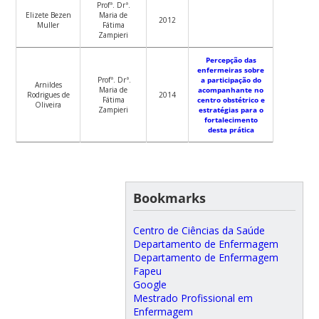
Profª. Drª.
Elizete Bezen
Maria de
2012
Muller
Fátima
Zampieri
Percepção das
enfermeiras sobre
Profª. Drª.
a participação do
Arnildes
Maria de
acompanhante no
Rodrigues de
2014
Fátima
centro obstétrico e
Oliveira
Zampieri
estratégias para o
fortalecimento
desta prática
Bookmarks
Centro de Ciências da Saúde
Departamento de Enfermagem
Departamento de Enfermagem
Fapeu
Google
Mestrado Profissional em
Enfermagem