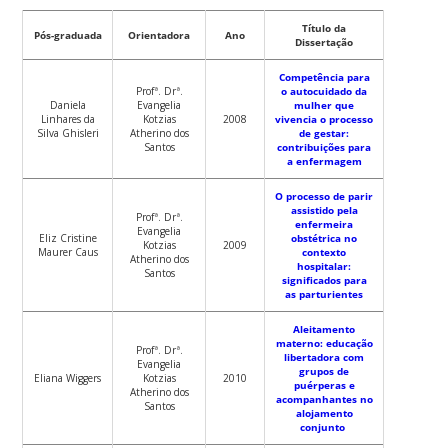
Título da
Pós-graduada
Orientadora
Ano
Dissertação
Competência para
Profª. Drª.
o autocuidado da
Daniela
Evangelia
mulher que
Linhares da
Kotzias
2008
vivencia o processo
Silva Ghisleri
Atherino dos
de gestar:
Santos
contribuições para
a enfermagem
O processo de parir
assistido pela
Profª. Drª.
enfermeira
Evangelia
Eliz Cristine
obstétrica no
Kotzias
2009
Maurer Caus
contexto
Atherino dos
hospitalar:
Santos
significados para
as parturientes
Aleitamento
materno: educação
Profª. Drª.
libertadora com
Evangelia
grupos de
Eliana Wiggers
Kotzias
2010
puérperas e
Atherino dos
acompanhantes no
Santos
alojamento
conjunto